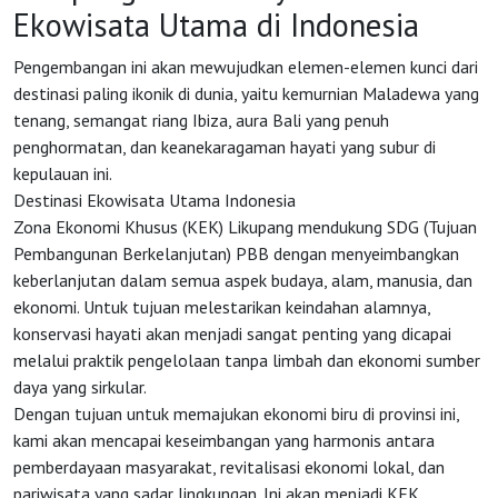
Ekowisata Utama di Indonesia
Pengembangan ini akan mewujudkan elemen-elemen kunci dari
destinasi paling ikonik di dunia, yaitu kemurnian Maladewa yang
tenang, semangat riang Ibiza, aura Bali yang penuh
penghormatan, dan keanekaragaman hayati yang subur di
HOME
kepulauan ini.
Destinasi Ekowisata Utama Indonesia
Zona Ekonomi Khusus (KEK) Likupang mendukung SDG (Tujuan
OSS
Pembangunan Berkelanjutan) PBB dengan menyeimbangkan
keberlanjutan dalam semua aspek budaya, alam, manusia, dan
ekonomi. Untuk tujuan melestarikan keindahan alamnya,
Agenda
konservasi hayati akan menjadi sangat penting yang dicapai
melalui praktik pengelolaan tanpa limbah dan ekonomi sumber
Investasi
daya yang sirkular.
Dengan tujuan untuk memajukan ekonomi biru di provinsi ini,
kami akan mencapai keseimbangan yang harmonis antara
pemberdayaan masyarakat, revitalisasi ekonomi lokal, dan
pariwisata yang sadar lingkungan. Ini akan menjadi KEK