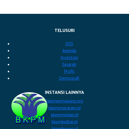
TELUSURI
OSS
Agenda
Investasi
Sejarah
Profil
Demografi
INSTANSI LAINNYA
bkpmpemalang.org
bkpmmataram.id
bkpmmedan.id
bkpmkalbar.id
bkpmbungo.id